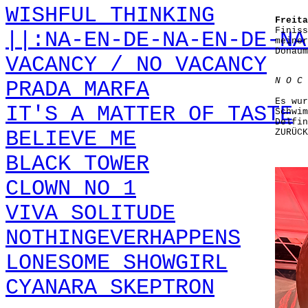
WISHFUL THINKING
Freita
Finiss
||:NA-EN-DE-NA-EN-DE-NA
meine
Donaum
VACANCY / NO VACANCY
N O C 
PRADA MARFA
Es wur
IT'S A MATTER OF TASTE
Schwim
Delfin
BELIEVE ME
ZURÜCK
BLACK TOWER
CLOWN NO 1
VIVA SOLITUDE
NOTHINGEVERHAPPENS
LONESOME SHOWGIRL
CYANARA SKEPTRON