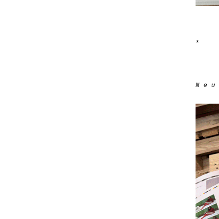
*
N e u 