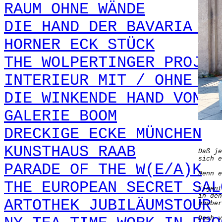
RAUM OHNE WÄNDE
DIE HAND DER BAVARIA / 
HORNER ECK STÜCK
THE WOLPERTINGER PROJEC
INTERIEUR MIT / OHNE FR
DIE WINKENDE HAND VON B
GALERIE BOOM
DRECKIGE ECKE MÜNCHEN
KUNSTHAUS RAAB
Daß je
sich e
PARADE OF THE W(E/A)K
Denn e
THE EUROPEAN SECRET SAL
Eigent
in den
ARTOTHEK JUBILÄUMSTOUR
unüber
Doch v