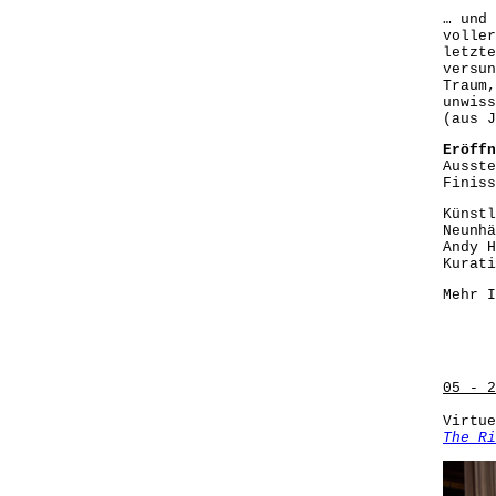
… und 
voller
letzte
versun
Traum,
unwiss
(aus J
Eröffn
Ausste
Finiss
Künstl
Neunhä
Andy H
Kurati
Mehr I
05 - 2
Virtue
The Ri