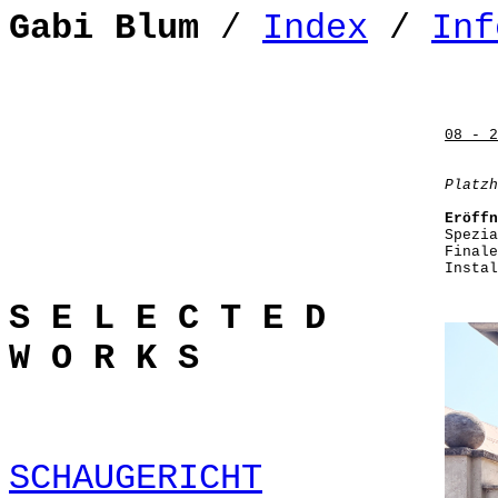
Gabi Blum
/
Index
/
Inf
08 - 2
Platz
Eröffn
Spezia
Finale
Instal
S E L E C T E D
W O R K S
SCHAUGERICHT