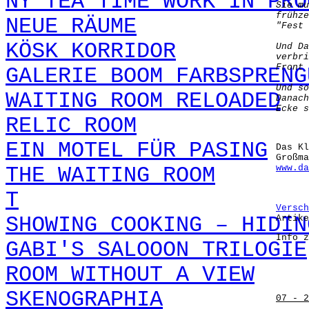
NY TEA TIME WORK IN PRO
Sie mu
frühze
NEUE RÄUME
"Fest 
KÖSK KORRIDOR
Und Da
verbri
Front 
GALERIE BOOM FARBSPRENG
Und so
WAITING ROOM RELOADED
Danach
Ecke s
RELIC ROOM
EIN MOTEL FÜR PASING
Das Kl
Großma
www.da
THE WAITING ROOM
T
Versch
SHOWING COOKING – HIDIN
Artike
Info z
GABI'S SALOOON TRILOGIE
ROOM WITHOUT A VIEW
SKENOGRAPHIA
07 - 2