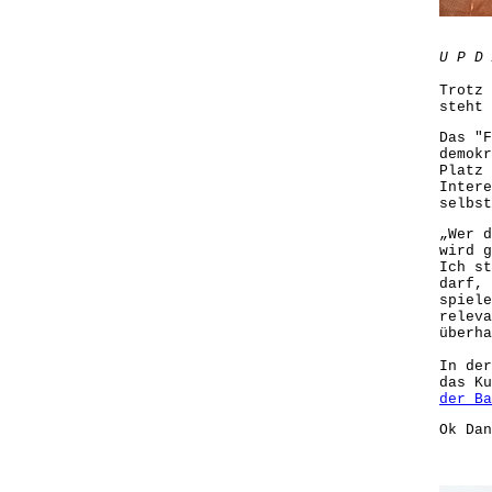
U P D 
Trotz
steht 
Das "F
demokr
Platz 
Intere
selbst
„Wer d
wird g
Ich st
darf, 
spiele
releva
überha
In de
das K
der Ba
Ok Dan